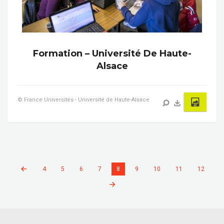
Formation – Université De Haute-
Alsace
© France Universités - Université de Haute-Alsace
4
5
6
7
8
9
10
11
12