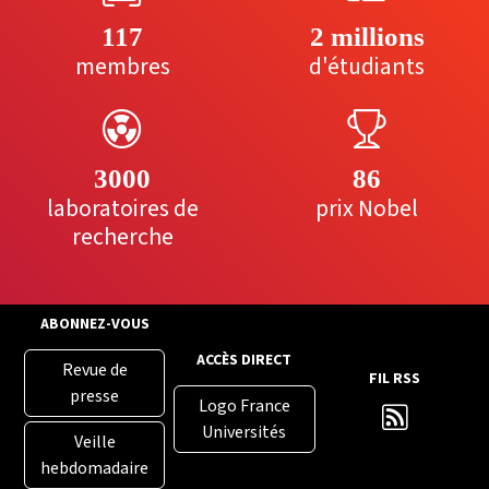
117
2 millions
membres
d'étudiants
3000
86
laboratoires de
prix Nobel
recherche
ABONNEZ-VOUS
ACCÈS DIRECT
Revue de
FIL RSS
presse
Logo France
Universités
Veille
hebdomadaire