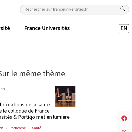
rsité
France Universités
EN
Sur le même thème
nts
formations de la santé :
e le colloque de France
rsités & Portiqo met en lumière
on
Recherche
Santé