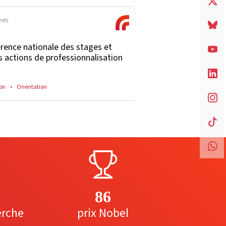
nts
rence nationale des stages et
s actions de professionnalisation
on
Orientation
86
erche
prix Nobel