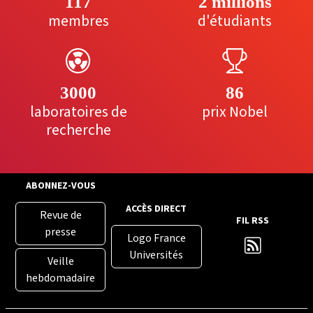
117
2 millions
membres
d'étudiants
3000
86
laboratoires de
prix Nobel
recherche
ABONNEZ-VOUS
ACCÈS DIRECT
Revue de
FIL RSS
presse
Logo France
Universités
Veille
hebdomadaire