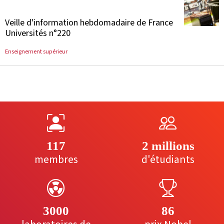
Veille d'information hebdomadaire de France
Universités n°220
Enseignement supérieur
117
2 millions
membres
d'étudiants
3000
86