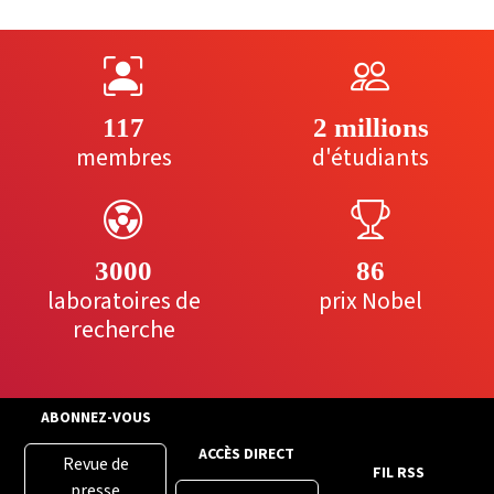
117
2 millions
membres
d'étudiants
3000
86
laboratoires de
prix Nobel
recherche
ABONNEZ-VOUS
ACCÈS DIRECT
Revue de
FIL RSS
presse