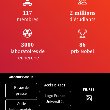
117
2 millions
membres
d'étudiants
3000
86
laboratoires de
prix Nobel
recherche
ABONNEZ-VOUS
ACCÈS DIRECT
Revue de
FIL RSS
presse
Logo France
Universités
Veille
hebdomadaire