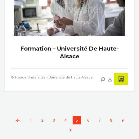
Formation – Université De Haute-
Alsace
© France Universités - Université de Haute-Alsace
1
2
3
4
5
6
7
8
9