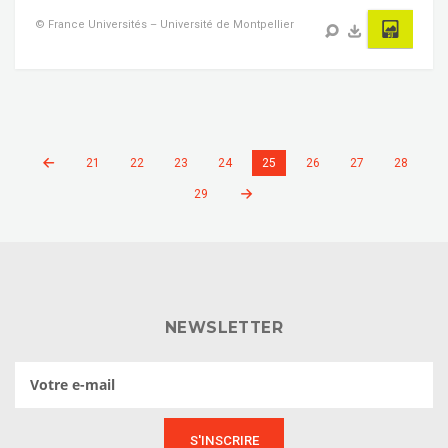
© France Universités – Université de Montpellier
21
22
23
24
25
26
27
28
29
NEWSLETTER