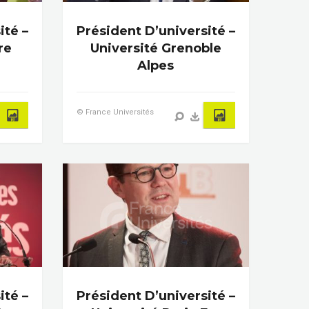
ité –
Président D’université –
re
Université Grenoble
Alpes
© France Universités
ité –
Président D’université –