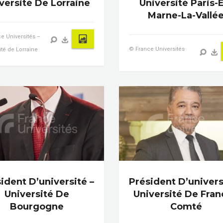
versité De Lorraine
Université Paris-
Marne-La-Vallé
e Universités –
© France Universités
ité de Lorraine
ident D’université –
Président D’univers
Université De
Université De Fra
Bourgogne
Comté