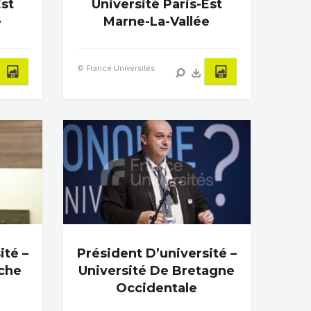
Est
Université Paris-Est
e
Marne-La-Vallée
© France Universités
ité –
Président D’université –
nche
Université De Bretagne
Occidentale