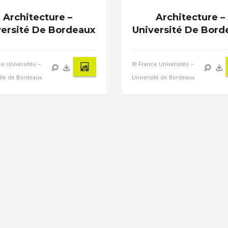
Architecture –
Architecture –
versité De Bordeaux
Université De Bord
e Universités –
© France Universités –
ité de Bordeaux
Université de Bordeaux