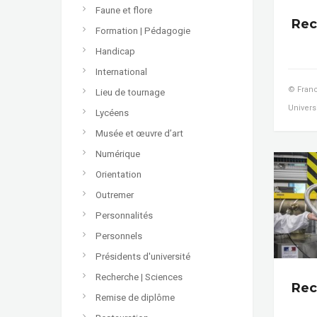
Faune et flore
Rec
Formation | Pédagogie
Handicap
International
© Franc
Lieu de tournage
Univers
Lycéens
Musée et œuvre d’art
Numérique
Orientation
Outremer
Personnalités
Personnels
Présidents d'université
Recherche | Sciences
Rec
Remise de diplôme