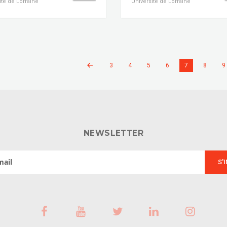
ité de Lorraine
Université de Lorraine
3
4
5
6
7
8
9
NEWSLETTER