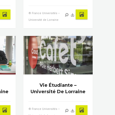
© France Universités –
Université de Lorraine
Vie Étudiante –
aine
Université De Lorraine
© France Universités –