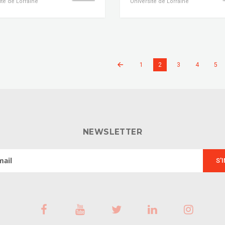
ité de Lorraine
Université de Lorraine
1
2
3
4
5
NEWSLETTER