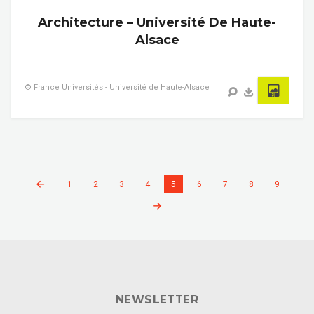
Architecture – Université De Haute-
Alsace
© France Universités - Université de Haute-Alsace
1
2
3
4
5
6
7
8
9
NEWSLETTER