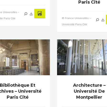
Paris Cité
e Universités –
© France Universités –
té Paris Cité
Université Paris Cité
Bibliothèque Et
Architecture –
chives – Université
Université De
Paris Cité
Montpellier