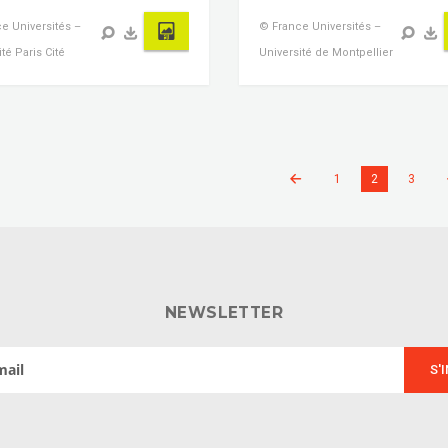
e Universités –
© France Universités –
té Paris Cité
Université de Montpellier
1
2
3
NEWSLETTER