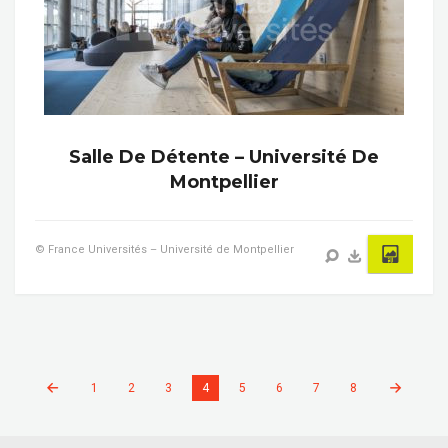
Salle De Détente – Université De
Montpellier
© France Universités – Université de Montpellier
1
2
3
4
5
6
7
8