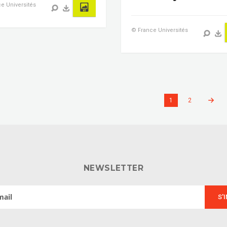
e Universités
© France Universités
1
2
NEWSLETTER