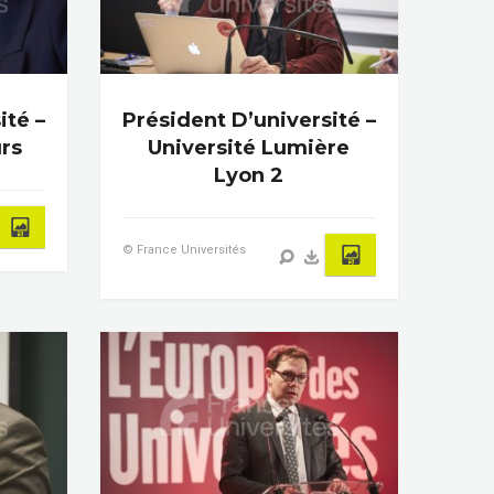
ité –
Président D’université –
urs
Université Lumière
Lyon 2
© France Universités