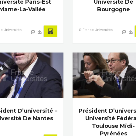
iversité Paris-Est
Université De
Marne-La-Vallée
Bourgogne
e Universités
© France Universités
ident D’université –
Président D’univers
iversité De Nantes
Université Fédéra
Toulouse Midi-
Pyrénées