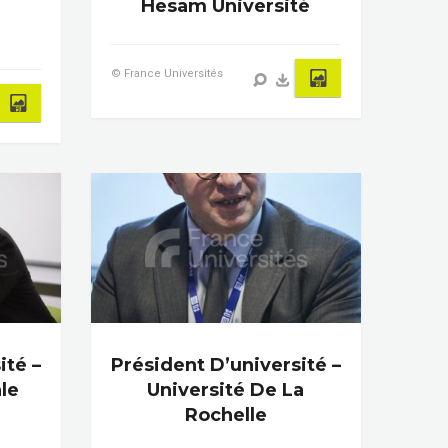
Hesam Université
© France Universités
ité –
Président D’université –
le
Université De La
Rochelle