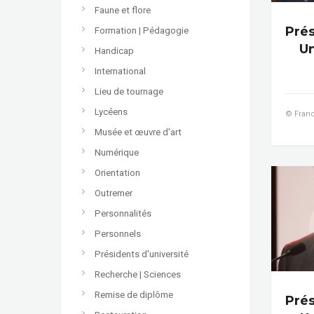
Faune et flore
Prés
Formation | Pédagogie
Un
Handicap
International
Lieu de tournage
Lycéens
© Franc
Musée et œuvre d’art
Numérique
Orientation
Outremer
Personnalités
Personnels
Présidents d'université
Recherche | Sciences
Remise de diplôme
Prés