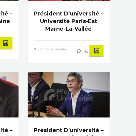
ité –
Président D’université –
aine
Université Paris-Est
Marne-La-Vallée
© France Universités
ité –
Président D’université –