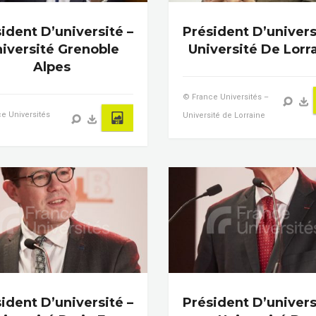
ident D’université –
Président D’univers
iversité Grenoble
Université De Lorr
Alpes
© France Universités –
e Universités
Université de Lorraine
ident D’université –
Président D’univers