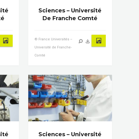
ité
Sciences – Université
té
De Franche Comté
© France Universités –
Université de Franche-
Comté
ité
Sciences – Université