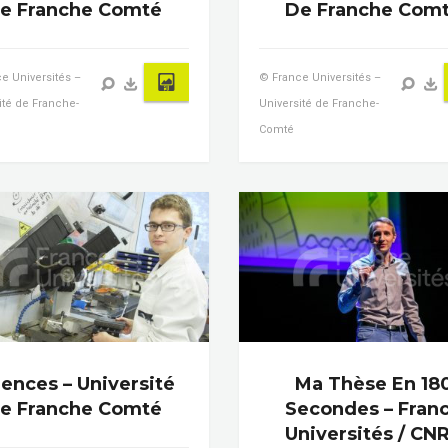
e Franche Comté
De Franche Com
e Universités –
© France Universités –
ité de Franche-
Université de Franche-
Comté
iences – Université
Ma Thèse En 18
e Franche Comté
Secondes – Fran
Universités / CN