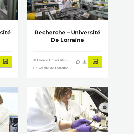
sité
Recherche – Université
De Lorraine
© France Universités –
Université de Lorraine