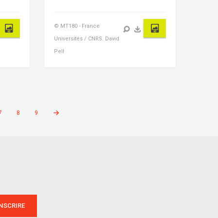
© MT180 - France
Universités / CNRS. David
Pell
7
8
9