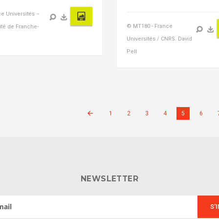
e Universités –
© MT180 - France
ité de Franche-
Universités / CNRS. David
Pell
1
2
3
4
5
6
NEWSLETTER