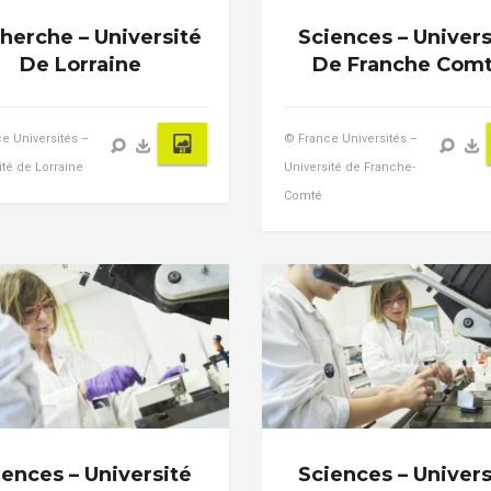
herche – Université
Sciences – Univers
De Lorraine
De Franche Com
e Universités –
© France Universités –
ité de Lorraine
Université de Franche-
Comté
iences – Université
Sciences – Univers