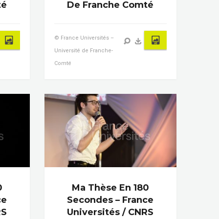
té
De Franche Comté
© France Universités –
Université de Franche-
Comté
0
Ma Thèse En 180
ce
Secondes – France
RS
Universités / CNRS