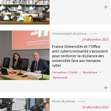
Revue de presse : lundi 19 janvier 2
Communiqués de presse
19 décembre 2025
France Universités et l’Office
anti-cybercriminalité s’associent
pour renforcer la résilience des
universités face aux menaces
cyber
Convention / Charte
Numérique
Partenariat
France Universités et l’Office anti-
Revue de presse
19 décembre 2025