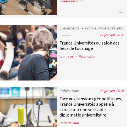
communication
France Universités condamne avec l
Evénements
France Universités Infos
27 janvier 2026
France Universités au salon des
lieux de tournage
tournage
Valorisation
France Universités au salon des lie
Publications
26 janvier 2026
Face aux tensions géopolitiques,
France Universités appelle à
structurer une véritable
diplomatie universitaire
International