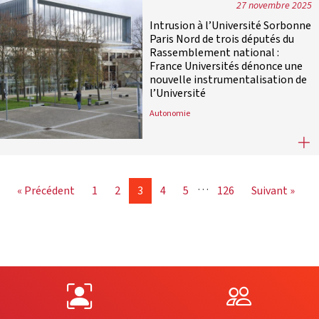
27 novembre 2025
Intrusion à l’Université Sorbonne
Paris Nord de trois députés du
Rassemblement national :
France Universités dénonce une
nouvelle instrumentalisation de
l’Université
Autonomie
Intrusion à l’Université Sorbonne 
…
« Précédent
1
2
3
4
5
126
Suivant »