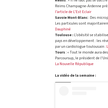
Reims
: « Il ne faut pas se batt
Reims Champagne-Ardenne prépare
l’article de L’Est Eclair
Savoie Mont-Blanc
: Des microp
Les particules sont majoritaire
Dauphiné
Toulouse :
L’obésité se stabili
pays en développement : les rév
par un cardiologue toulousain :
L
Tours
: « Tout le monde aura des
Parcoursup, le président de l’Uni
La Nouvelle République
La vidéo de la semaine :