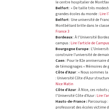
le centre hospitalier de Montfave
Belfort
: « De taille très modest
grandes écoles du monde :
Lire l
Belfort
: Une université de Fra
Montbéliard brille dans le clas
France 3
Bordeaux
: À l’Université Borde
campus :
Lire l’article de Campu
Bourgogne Europe
: L’Universi
construire l’université de demain
Caen
: Pour le 82e anniversaire 
de témoignages « Mémoires de g
Côte d’Azur
: « Nous sommes la s
: Université Côte d’Azur structur
Nice Matin
Côte d’Azur
: À Nice, ces robots
l’Université Côte d’Azur :
Lire l’a
Hauts-de-France :
Parcoursup : 
professorat des écoles victime d