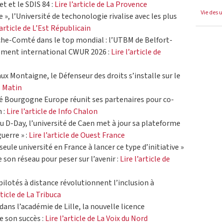
t et le SDIS 84 :
Lire l’article de La Provence
Vie des 
e », l’Université de techonologie rivalise avec les plus
’article de L’Est Républicain
nche-Comté dans le top mondial : l’UTBM de Belfort-
sement international CWUR 2026 :
Lire l’article de
aux Montaigne, le Défenseur des droits s’installe sur le
s Matin
té Bourgogne Europe réunit ses partenaires pour co-
 :
Lire l’article de Info Chalon
du D-Day, l’université de Caen met à jour sa plateforme
uerre » :
Lire l’article de Ouest France
eule université en France à lancer ce type d’initiative »
e son réseau pour peser sur l’avenir :
Lire l’article de
 pilotés à distance révolutionnent l’inclusion à
rticle de La Tribuca
dans l’académie de Lille, la nouvelle licence
e son succès :
Lire l’article de La Voix du Nord