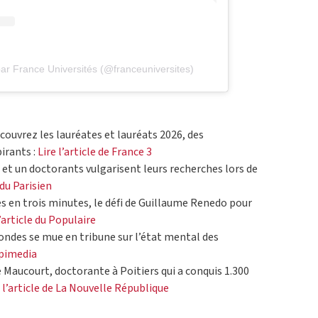
ar France Universités (@franceuniversites)
écouvrez les lauréates et lauréats 2026, des
irants :
Lire l’article de France 3
 et un doctorants vulgarisent leurs recherches lors de
 du Parisien
s en trois minutes, le défi de Guillaume Renedo pour
l’article du Populaire
ondes se mue en tribune sur l’état mental des
spimedia
e Maucourt, doctorante à Poitiers qui a conquis 1.300
e l’article de La Nouvelle République