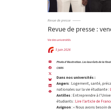
Revue de presse
Revue de presse : ven
Vie des universités
5 juin 2026
Photo d’illustration. Les lauréats de la fin
CNRS
Dans nos universités :
Angers
: Logement, santé, préca
nationales sur la vie étudiante :
Antilles
: Entreprendre à l’Unive
étudiants :
Lire l’article de Franc
Avignon
: « Nous avons besoin de