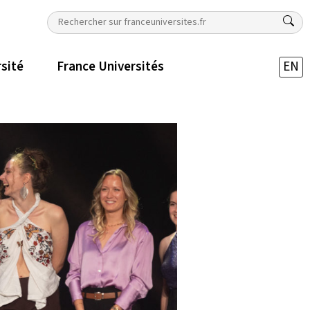
rsité
France Universités
EN