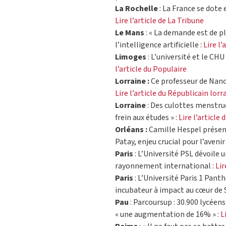
La Rochelle
: La France se dote 
Lire l’article de La Tribune
Le Mans
: « La demande est de pl
l’intelligence artificielle :
Lire l
Limoges
: L’université et le CH
l’article du Populaire
Lorraine :
Ce professeur de Nanc
Lire l’article du Républicain lorr
Lorraine
: Des culottes menstruel
frein aux études » :
Lire l’article
Orléans :
Camille Hespel présent
Patay, enjeu crucial pour l’aveni
Paris
: L’Université PSL dévoile 
rayonnement international :
Lir
Paris
: L’Université Paris 1 Pan
incubateur à impact au cœur de 
Pau
: Parcoursup : 30.900 lycéens
« une augmentation de 16% » :
L