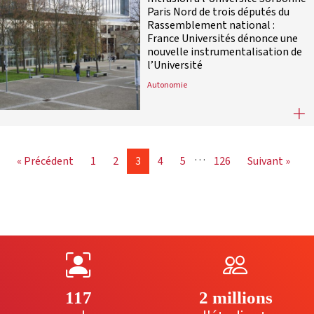
Paris Nord de trois députés du
Rassemblement national :
France Universités dénonce une
nouvelle instrumentalisation de
l’Université
Autonomie
Intrusion à l’Université Sorbonne 
…
« Précédent
1
2
3
4
5
126
Suivant »
117
2 millions