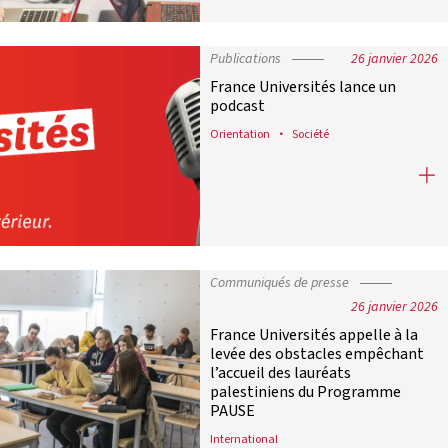
Publications
26 janvier 2026
France Universités lance un
podcast
Orientation
Société
France Universités lance un podcas
Communiqués de presse
26 janvier 2026
France Universités appelle à la
levée des obstacles empêchant
l’accueil des lauréats
palestiniens du Programme
PAUSE
International