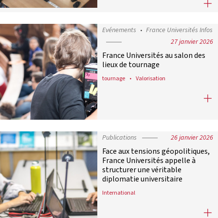
France Universités condamne avec l
Evénements
France Universités Infos
27 janvier 2026
France Universités au salon des
lieux de tournage
tournage
Valorisation
France Universités au salon des lie
Publications
26 janvier 2026
Face aux tensions géopolitiques,
France Universités appelle à
structurer une véritable
diplomatie universitaire
International
Face aux tensions géopolitiques, Fr