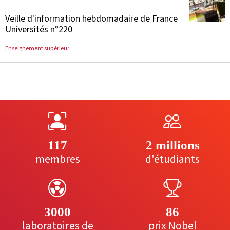
Veille d'information hebdomadaire de France
Universités n°220
Enseignement supérieur
117
2 millions
membres
d'étudiants
3000
86
laboratoires de
prix Nobel