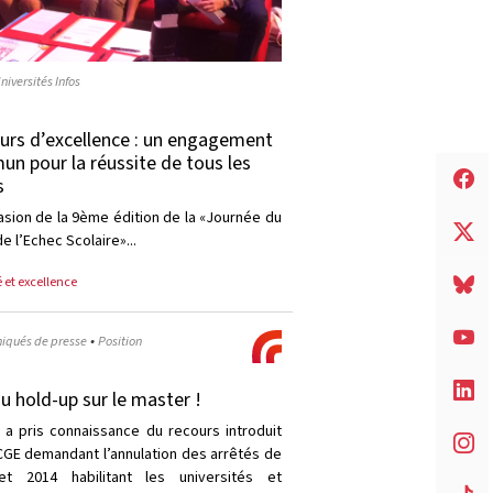
niversités Infos
urs d’excellence : un engagement
n pour la réussite de tous les
s
casion de la 9ème édition de la «Journée du
e l’Echec Scolaire»...
é et excellence
•
qués de presse
Position
u hold-up sur le master !
 a pris connaissance du recours introduit
 CGE demandant l’annulation des arrêtés de
et 2014 habilitant les universités et