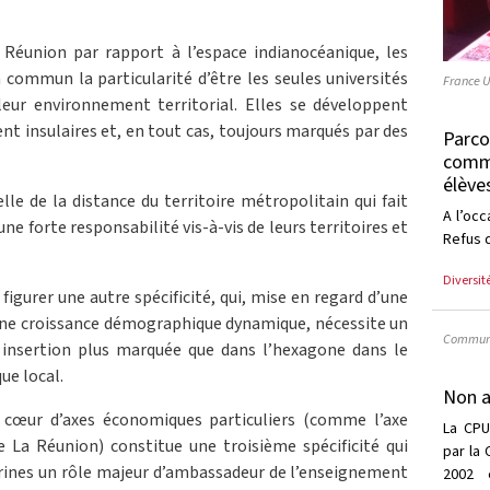
a Réunion par rapport à l’espace indianocéanique, les
 commun la particularité d’être les seules universités
France U
eur environnement territorial. Elles se développent
nt insulaires et, en tout cas, toujours marqués par des
Parco
commu
élève
lle de la distance du territoire métropolitain qui fait
A l’oc
ne forte responsabilité vis-à-vis de leurs territoires et
Refus d
Diversit
 figurer une autre spécificité, qui, mise en regard d’une
une croissance démographique dynamique, nécessite un
Communi
e insertion plus marquée que dans l’hexagone dans le
e local.
Non a
 cœur d’axes économiques particuliers (comme l’axe
La CPU
de La Réunion) constitue une troisième spécificité qui
par la
arines un rôle majeur d’ambassadeur de l’enseignement
2002 