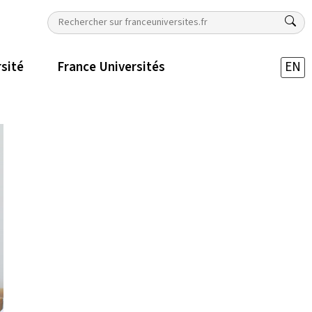
rsité
France Universités
EN