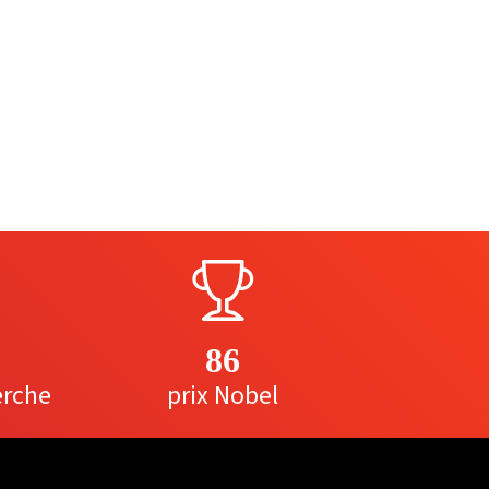
86
erche
prix Nobel