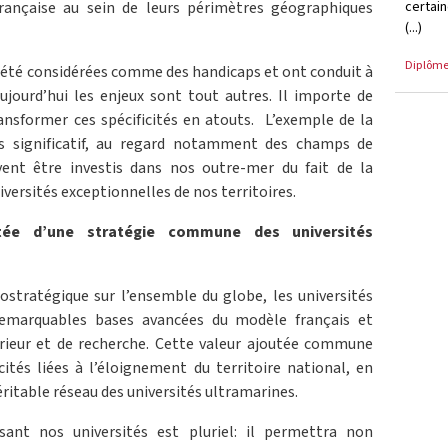
certai
française au sein de leurs périmètres géographiques
(...)
Diplôm
 été considérées comme des handicaps et ont conduit à
ujourd’hui les enjeux sont tout autres. Il importe de
nsformer ces spécificités en atouts. L’exemple de la
ès significatif, au regard notamment des champs de
vent être investis dans nos outre-mer du fait de la
iversités exceptionnelles de nos territoires.
tée d’une stratégie commune des universités
stratégique sur l’ensemble du globe, les universités
remarquables bases avancées du modèle français et
ieur et de recherche. Cette valeur ajoutée commune
ités liées à l’éloignement du territoire national, en
éritable réseau des universités ultramarines.
ssant nos universités est pluriel: il permettra non