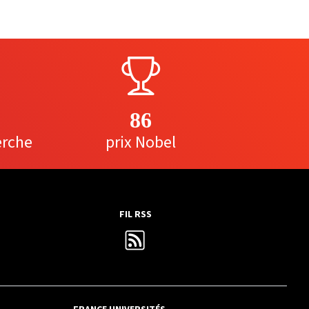
86
erche
prix Nobel
FIL RSS