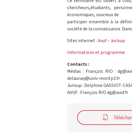
Ce séminaire est ouvert à tous,
chercheurs,étudiants, personn
économiques, soucieux de
participer ensemble à la défin
société de la connaissance. Dans 
Sites internet :
Avuf
–
Jurisup
Informations et programme
Contacts :
Médias : François RIO : dg@av
delaunay@univ-montp3.fr
Jurisup : Delphine GASSIOT-CASA
AVUF : François RIO dg@avuf.fr
Télécha