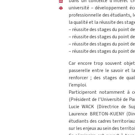
Dans un contexte d’intérêt cro
université – développement éco
professionnelle des étudiants, l
la qualité et la réussite des stage
– réussite des stages du point 
– réussite des stages du point d
– réussite des stages du point de
– réussite des stages du point de
Car encore trop souvent objet
passerelle entre le savoir et l
renforcer ; des stages de qua
l’emploi.
Participeront notamment à ce
(Président de l’Université de P
Lucie WACK (Directrice de Su
Laurence BRETON-KUENY (Direc
étudiants des cadres territoriau
sur les enjeux au sein des territ