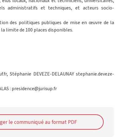
 élus locaux, nationaux et techniciens, universitaires,
els administratifs et techniques, et acteurs socio-
ition des politiques publiques de mise en œuvre de la
la limite de 100 places disponibles.
uf.fr, Stéphanie DEVEZE-DELAUNAY stephanie.deveze-
LAS : presidence@jurisup.fr
rger le communiqué au format PDF