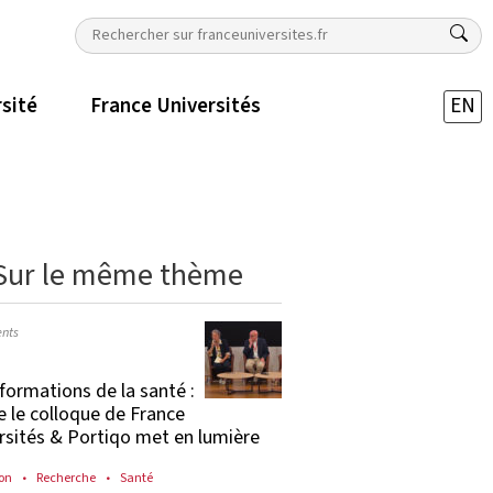
rsité
France Universités
EN
Sur le même thème
nts
formations de la santé :
e le colloque de France
rsités & Portiqo met en lumière
on
Recherche
Santé