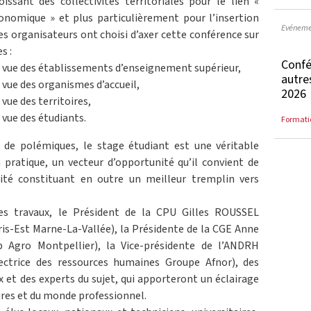
issant des collectivités territoriales pour le lien «
nomique » et plus particulièrement pour l’insertion
Evéneme
es organisateurs ont choisi d’axer cette conférence sur
s :
Confé
de vue des établissements d’enseignement supérieur,
autre
e vue des organismes d’accueil,
2026
 vue des territoires,
 vue des étudiants.
Formati
 de polémiques, le stage étudiant est une véritable
a pratique, un vecteur d’opportunité qu’il convient de
lité constituant en outre un meilleur tremplin vers
s travaux, le Président de la CPU Gilles ROUSSEL
aris-Est Marne-La-Vallée), la Présidente de la CGE Anne
p Agro Montpellier), la Vice-présidente de l’ANDRH
trice des ressources humaines Groupe Afnor), des
x et des experts du sujet, qui apporteront un éclairage
oires et du monde professionnel.