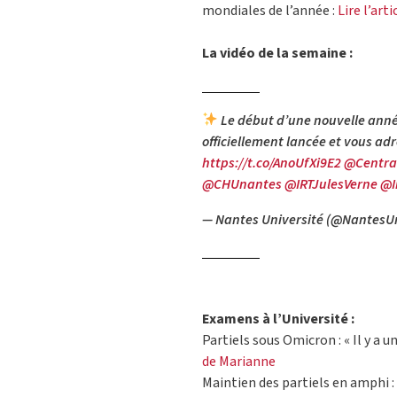
mondiales de l’année :
Lire l’art
La vidéo de la semaine :
Le début d’une nouvelle année
officiellement lancée et vous ad
https://t.co/AnoUfXi9E2
@Centra
@CHUnantes
@IRTJulesVerne
@I
— Nantes Université (@NantesU
Examens à l’Université :
Partiels sous Omicron : « Il y a u
de Marianne
Maintien des partiels en amphi : 