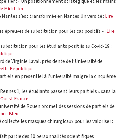
tpellier : « Un positionnement stratégique et les mains
 de Midi Libre
de Nantes s’est transformée en Nantes Université :
Lire
des épreuves de substitution pour les cas positifs » :
Lire
 substitution pour les étudiants positifs au Covid-19 :
ublique
rd de Virginie Laval, présidente de l’Université de
uvelle République
partiels en présentiel à l’université malgré la cinquième
é Rennes 1, les étudiants passent leurs partiels « sans la
de Ouest France
l’université de Rouen promet des sessions de partiels de
rance Bleu
té collecte les masques chirurgicaux pour les valoriser :
fait partie des 10 personnalités scientifiques