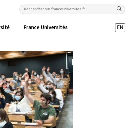
rsité
France Universités
EN