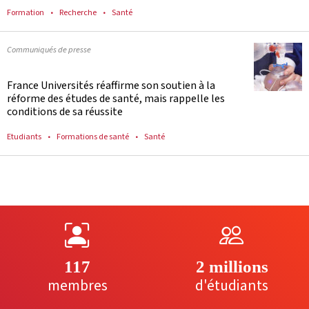
Formation
Recherche
Santé
Communiqués de presse
France Universités réaffirme son soutien à la
réforme des études de santé, mais rappelle les
conditions de sa réussite
Etudiants
Formations de santé
Santé
117
2 millions
membres
d'étudiants