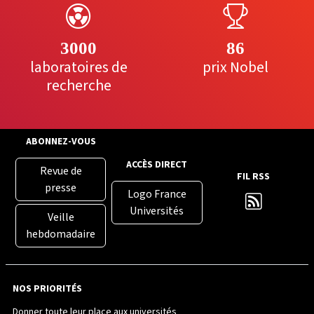
3000
86
laboratoires de
prix Nobel
recherche
ABONNEZ-VOUS
ACCÈS DIRECT
Revue de
FIL RSS
presse
Logo France
Universités
Veille
hebdomadaire
NOS PRIORITÉS
Donner toute leur place aux universités