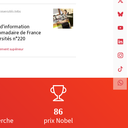
niversités Infos
e d'information
madaire de France
rsités n°220
ement supérieur
86
erche
prix Nobel