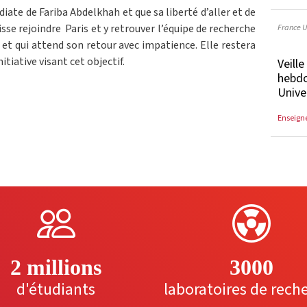
iate de Fariba Abdelkhah et que sa liberté d’aller et de
France U
uisse rejoindre Paris et y retrouver l’équipe de recherche
le et qui attend son retour avec impatience. Elle restera
itiative visant cet objectif.
Veill
hebdo
Unive
Enseign
2 millions
3000
d'étudiants
laboratoires de rech