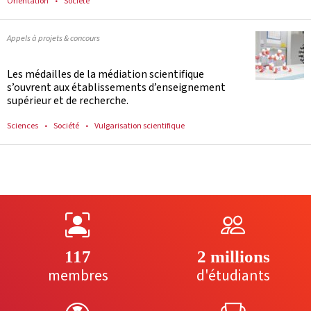
Orientation
Société
Appels à projets & concours
Les médailles de la médiation scientifique
s’ouvrent aux établissements d’enseignement
supérieur et de recherche.
Sciences
Société
Vulgarisation scientifique
117
2 millions
membres
d'étudiants