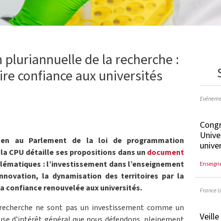
pluriannuelle de la recherche :
aire confiance aux universités
Evéneme
Congr
Unive
men au Parlement de la loi de programmation
unive
 la CPU détaille ses propositions dans un
document
blématiques : l’investissement dans l’enseignement
Enseign
innovation, la dynamisation des territoires par la
la confiance renouvelée aux universités.
France U
recherche ne sont pas un investissement comme un
Veill
ause d’intérêt général que nous défendons, pleinement