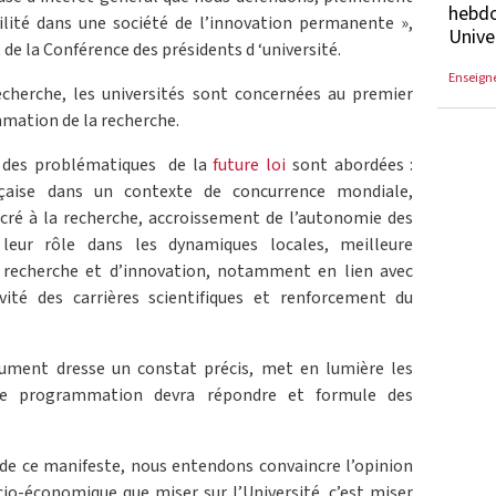
hebdo
lité dans une société de l’innovation permanente »,
Unive
 de la Conférence des présidents d ‘université.
Enseign
cherche, les universités sont concernées au premier
mmation de la recherche.
 des problématiques de la
future loi
sont abordées :
nçaise dans un contexte de concurrence mondiale,
ré à la recherche, accroissement de l’autonomie des
 leur rôle dans les dynamiques locales, meilleure
e recherche et d’innovation, notamment en lien avec
ivité des carrières scientifiques et renforcement du
ument dresse un constat précis, met en lumière les
 de programmation devra répondre et formule des
n de ce manifeste, nous entendons convaincre l’opinion
cio-économique que miser sur l’Université, c’est miser