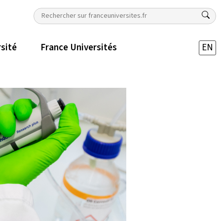
rsité
France Universités
EN