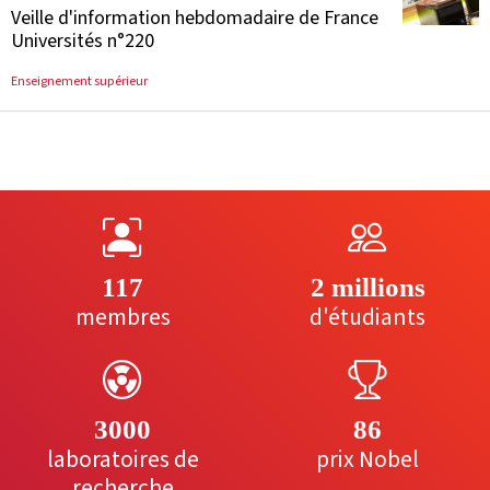
Veille d'information hebdomadaire de France
Universités n°220
Enseignement supérieur
117
2 millions
membres
d'étudiants
3000
86
laboratoires de
prix Nobel
recherche