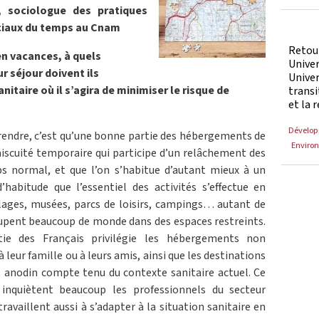
, sociologue des pratiques
ociaux du temps au Cnam
Retour
en vacances, à quels
Unive
 séjour doivent ils
Univer
itaire où il s’agira de minimiser le risque de
transi
et la 
Dévelop
endre, c’est qu’une bonne partie des hébergements de
Enviro
iscuité temporaire qui participe d’un relâchement des
s normal, et que l’on s’habitue d’autant mieux à un
habitude que l’essentiel des activités s’effectue en
 plages, musées, parcs de loisirs, campings… autant de
oupent beaucoup de monde dans des espaces restreints.
tie des Français privilégie les hébergements non
 leur famille ou à leurs amis, ainsi que les destinations
s anodin compte tenu du contexte sanitaire actuel. Ce
 inquiètent beaucoup les professionnels du secteur
travaillent aussi à s’adapter à la situation sanitaire en