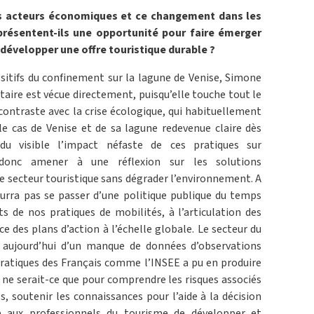
es acteurs économiques et ce changement dans les
résentent-ils une opportunité pour faire émerger
développer une offre touristique durable ?
positifs du confinement sur la lagune de Venise, Simone
taire est vécue directement, puisqu’elle touche tout le
contraste avec la crise écologique, qui habituellement
 le cas de Venise et de sa lagune redevenue claire dès
du visible l’impact néfaste de ces pratiques sur
 donc amener à une réflexion sur les solutions
le secteur touristique sans dégrader l’environnement. A
rra pas se passer d’une politique publique du temps
cts de nos pratiques de mobilités, à l’articulation des
e des plans d’action à l’échelle globale. Le secteur du
e aujourd’hui d’un manque de données d’observations
pratiques des Français comme l’INSEE a pu en produire
s, ne serait-ce que pour comprendre les risques associés
s, soutenir les connaissances pour l’aide à la décision
 aux professionnels du tourisme de développer et