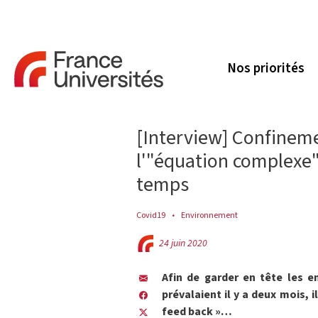
Nos priorités
[Interview] Confinemen
l'"équation complexe"
temps
Covid19
Environnement
24 juin 2020
Afin de garder en tête les en
prévalaient il y a deux mois, 
feed back »…