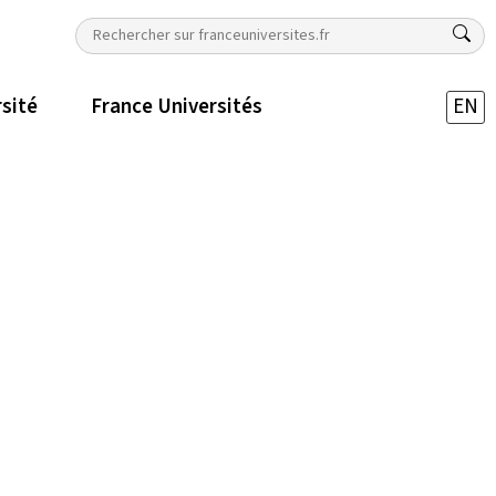
rsité
France Universités
EN