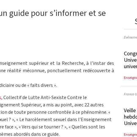
un guide pour s’informer et se
Evéneme
Congr
Unive
nseignement supérieur et la Recherche, à l’instar des
unive
t une réalité méconnue, ponctuellement redécouverte à
Enseign
iciaire ou de « faits divers ».
France U
s,
Collectif de Lutte Anti-Sexiste Contre le
gnement Supérieur, a mis au point, avec 22 autres
Veill
ation de toute personne confrontée à ce phénomène. «
hebdo
xuel ? », « Le harcèlement sexuel dans l’Enseignement
Unive
e face », « Vers qui se tourner ? », « Quelles sont les
 thèmes abordés dans ce guide.
Enseign