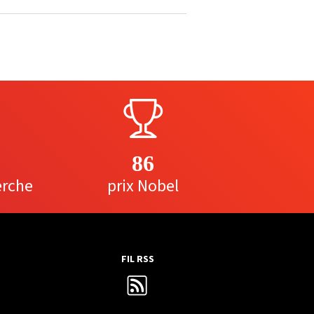
86
erche
prix Nobel
FIL RSS