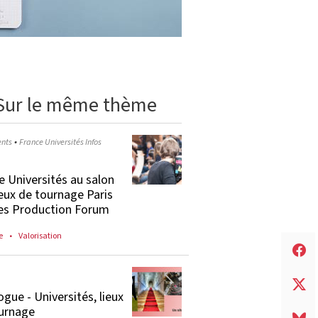
Sur le même thème
•
nts
France Universités Infos
e Universités au salon
ieux de tournage Paris
es Production Forum
e
Valorisation
ogue - Universités, lieux
urnage