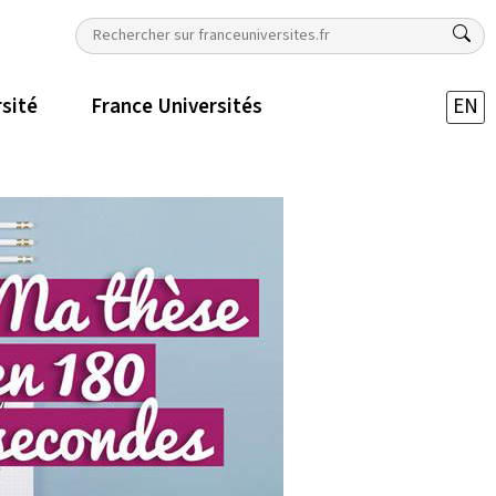
rsité
France Universités
EN