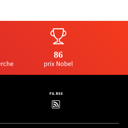
86
erche
prix Nobel
FIL RSS