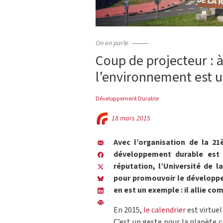
On en parle
Coup de projecteur : à
l’environnement est 
Développement Durable
18 mars 2015
Avec l’organisation de la 21
développement durable est 
réputation, l’Université de 
pour promouvoir le développem
en est un exemple : il allie co
En 2015,
le calendrier
est virtuel
C’est un geste pour la planète 