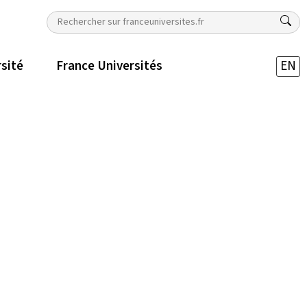
rsité
France Universités
EN