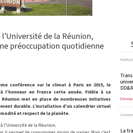
 l’Université de la Réunion,
une préoccupation quotidienne
Publicat
Trans
univer
ème conférence sur le climat à Paris en 2015, le
DD&RS
à l’honneur en France cette année. Fidèle à sa
la Réunion met en place de nombreuses initiatives
Dévelop
ent durable. L’installation d’un calendrier virtuel
mmodité et respect de la planète.
Communi
 à l’Université de la Réunion.
La tr
car il permet de consommer moins de papier. Mais c’est