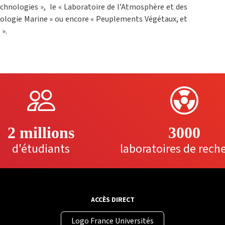
technologies », le « Laboratoire de l’Atmosphère et des
Ecologie Marine » ou encore « Peuplements Végétaux, et
 ».
2 millions
3000
d'étudiants
laboratoires de rech
ACCÈS DIRECT
Logo France Universités