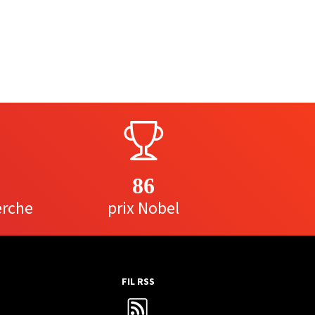
86
erche
prix Nobel
FIL RSS