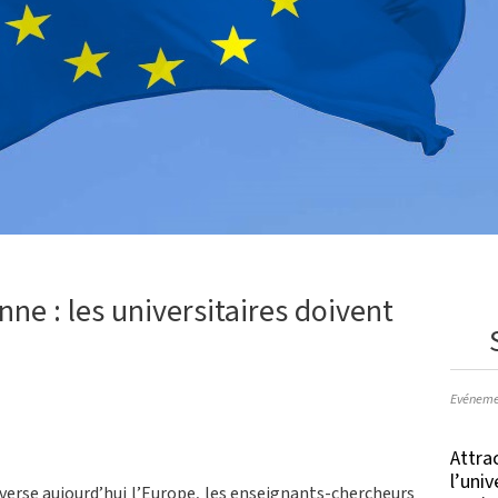
ne : les universitaires doivent
Evéneme
Attrac
l’uni
raverse aujourd’hui l’Europe, les enseignants-chercheurs