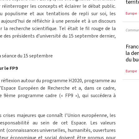
terri
 réinterroger les concepts et éclairer le débat public.
u populisme et aux tentations de repli sur soi, les
Europe
 aujourd’hui de réfléchir à une pensée et à un discours
 la recherche scientifique. Tel était le fil rouge de la
Communi
e des présidents d’université du 15 septembre dernier,
Franc
la de
a séance du 15 septembre
du bu
r le FP9
Europe
 la réflexion autour du programme H2020, programme au
l’Espace Européen de Recherche et a, dans ce cadre,
le 9ème programme cadre (« FP9 »), qui succédera à
s crises majeures que connaît l’Union européenne, les
esponsabilité au sein de cet Espace. Les valeurs
nt (connaissances universelles, humanités, ouvertures
cteur économique et social doivent être promus pour