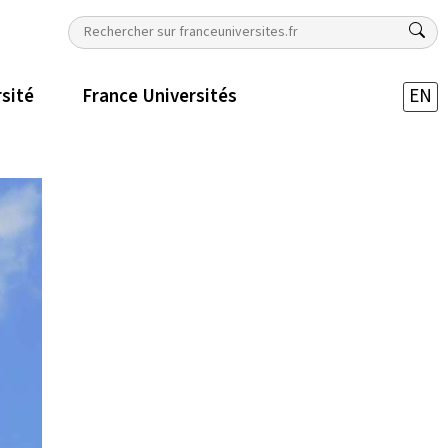
rsité
France Universités
EN