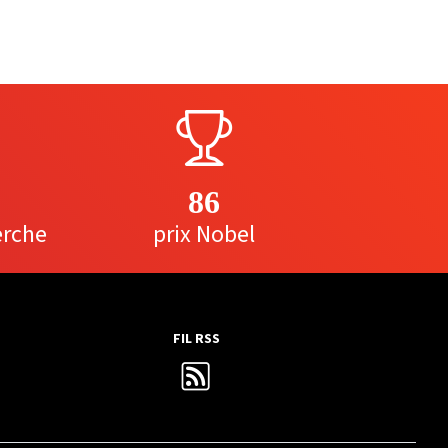
86
erche
prix Nobel
FIL RSS