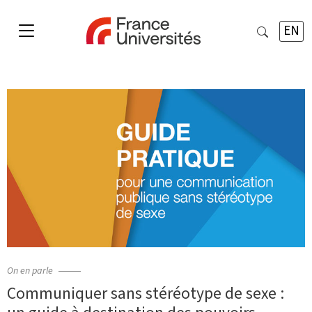
EN
On en parle
Communiquer sans stéréotype de sexe :