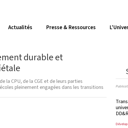
Actualités
Presse & Ressources
L’Unive
ment durable et
iétale
 la CPU, de la CGE et de leurs parties
s écoles pleinement engagées dans les transitions
Publicat
Trans
univer
DD&RS
Dévelop