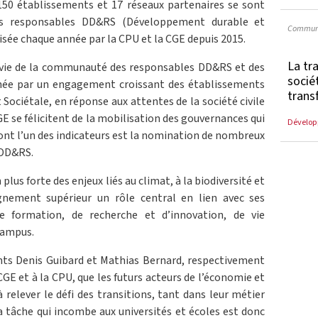
50 établissements et 17 réseaux partenaires se sont
des responsables DD&RS (Développement durable et
Communi
isée chaque année par la CPU et la CGE depuis 2015.
La tr
vie de la communauté des responsables DD&RS et des
socié
née par un engagement croissant des établissements
trans
 Sociétale, en réponse aux attentes de la société civile
CGE se félicitent de la mobilisation des gouvernances qui
Dévelop
dont l’un des indicateurs est la nomination de nombreux
 DD&RS.
plus forte des enjeux liés au climat, à la biodiversité et
ignement supérieur un rôle central en lien avec ses
de formation, de recherche et d’innovation, de vie
campus.
ents Denis Guibard et Mathias Bernard, respectivement
CGE et à la CPU, que les futurs acteurs de l’économie et
 relever le défi des transitions, tant dans leur métier
La tâche qui incombe aux universités et écoles est donc