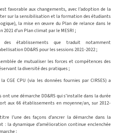
 est favorable aux changements, avec l’adoption de la
 ter sur la sensibilisation et la formation des étudiants
logique), la mise en œuvre du Plan de relance dans le
fin 2021 d’un Plan climat par le MESRI ;
le des établissements que traduit notamment
bellisation DD&RS pour les sessions 2021-2022 ;
ssemblée de mutualiser les forces et compétences des
éservant la diversité des pratiques ;
r la CGE CPU (via les données fournies par CIRSES) a
s ont une démarche DD&RS qui s’installe dans la durée
ort aux 66 établissements en moyenne/an, sur 2012-
itre l’une des façons d’ancrer la démarche dans la
nt : la dynamique d’amélioration continue enclenchée
émarche ;