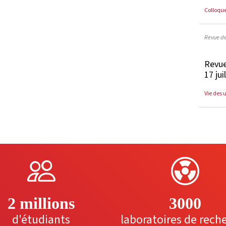
Colloqu
Revue d
Revue
17 jui
Vie des 
2 millions
3000
d'étudiants
laboratoires de rech