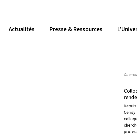
Actualités
Presse & Ressources
L’Unive
On en pa
Collo
rende
Depuis
Cerisy
collo
cherc
profess