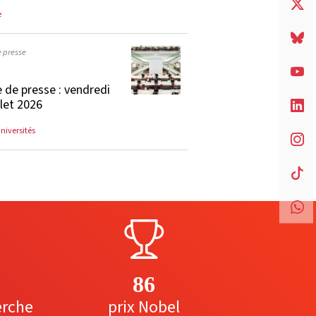
e
e presse
 de presse : vendredi
llet 2026
universités
86
erche
prix Nobel