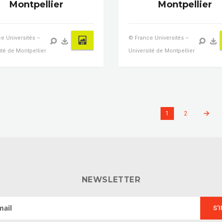
Montpellier
Montpellier
e Universités –
© France Universités –
ité de Montpellier
Université de Montpellier
1
2
NEWSLETTER