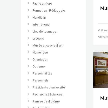
Faune et flore
Mus
Formation | Pédagogie
Handicap
International
© Franc
Lieu de tournage
Univers
Lycéens
Musée et œuvre d’art
Numérique
Orientation
Outremer
Personnalités
Personnels
Présidents d'université
Recherche | Sciences
Mus
Remise de diplôme