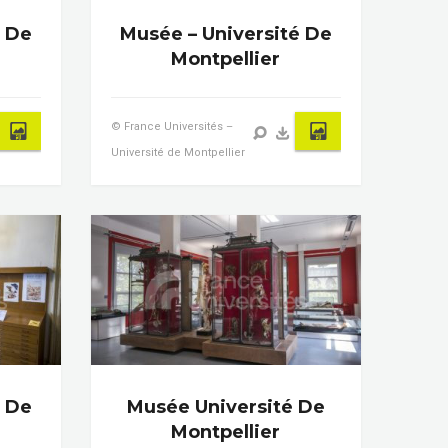
é De
Musée – Université De
Montpellier
© France Universités –
Université de Montpellier
é De
Musée Université De
Montpellier