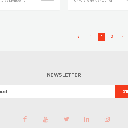
ité de Montpellier
Université de Montpellier
1
2
3
4
NEWSLETTER