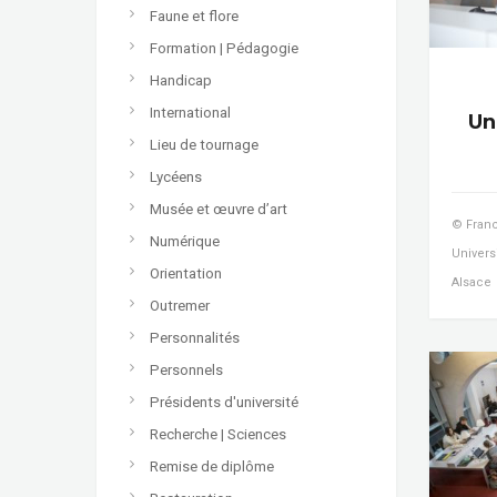
Faune et flore
Formation | Pédagogie
Handicap
International
Un
Lieu de tournage
Lycéens
Musée et œuvre d’art
© Franc
Numérique
Univers
Orientation
Alsace
Outremer
Personnalités
Personnels
Présidents d'université
Recherche | Sciences
Remise de diplôme