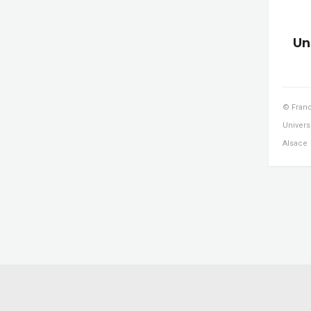
Un
© Franc
Univers
Alsace