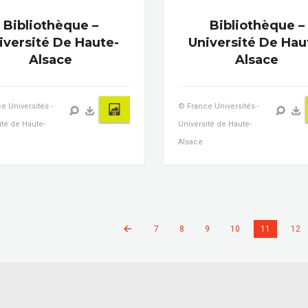
Bibliothèque –
Bibliothèque –
iversité De Haute-
Université De Hau
Alsace
Alsace
e Universités -
© France Universités -
ité de Haute-
Université de Haute-
Alsace
7
8
9
10
11
12