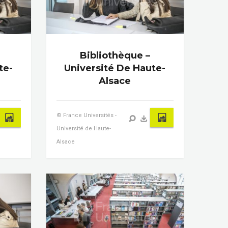
Bibliothèque –
te-
Université De Haute-
Alsace
© France Universités -
Université de Haute-
Alsace