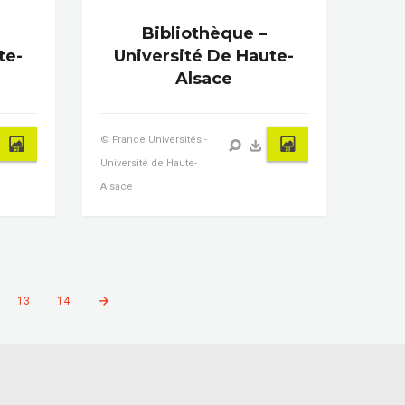
Bibliothèque –
te-
Université De Haute-
Alsace
© France Universités -
Université de Haute-
Alsace
13
14