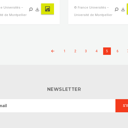
e Universités –
© France Universités –
ité de Montpellier
Université de Montpellier
1
2
3
4
5
6
NEWSLETTER