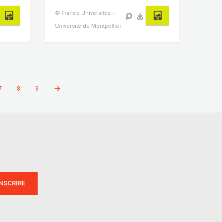
© France Universités –
Université de Montpellier
7
8
9