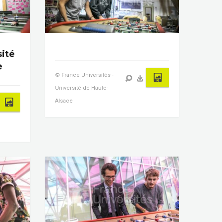
sité
e
© France Universités -
Université de Haute-
Alsace