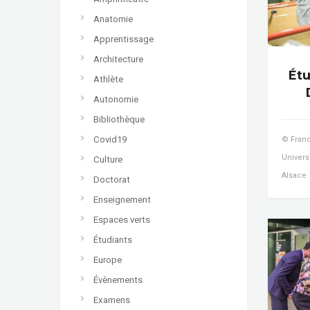
Anatomie
Apprentissage
Architecture
Étu
Athlète
Autonomie
Bibliothèque
Covid19
© Franc
Univers
Culture
Alsace
Doctorat
Enseignement
Espaces verts
Étudiants
Europe
Évènements
Examens