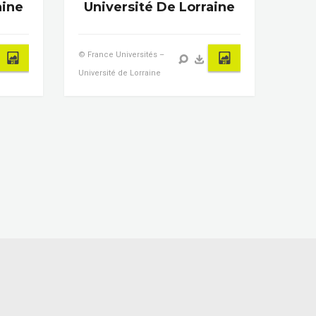
aine
Université De Lorraine
© France Universités –
Université de Lorraine