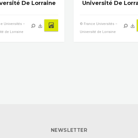
versité De Lorraine
Université De Lorr
e Universités –
© France Universités –
ité de Lorraine
Université de Lorraine
NEWSLETTER