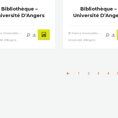
Bibliothèque –
Bibliothèque –
iversité D’Angers
Université D’Ang
e Universités –
© France Universités –
ité d'Angers
Université d'Angers
1
2
3
4