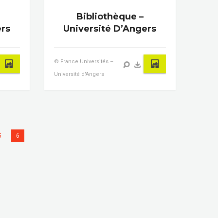
Bibliothèque –
ers
Université D’Angers
© France Universités –
Université d'Angers
5
6