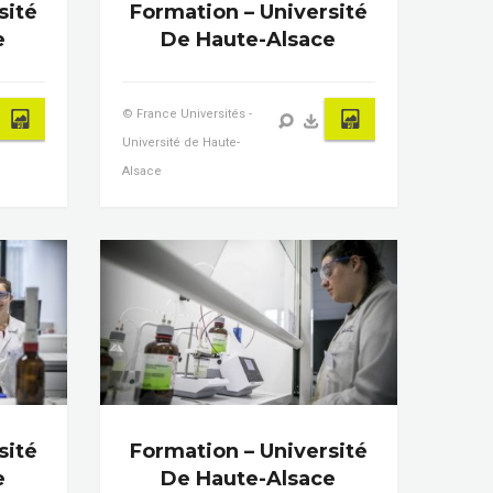
sité
Formation – Université
e
De Haute-Alsace
© France Universités -
Université de Haute-
Alsace
sité
Formation – Université
e
De Haute-Alsace