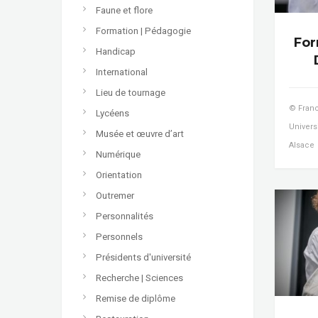
Faune et flore
Formation | Pédagogie
For
Handicap
International
Lieu de tournage
© Franc
Lycéens
Univers
Musée et œuvre d’art
Alsace
Numérique
Orientation
Outremer
Personnalités
Personnels
Présidents d'université
Recherche | Sciences
Remise de diplôme