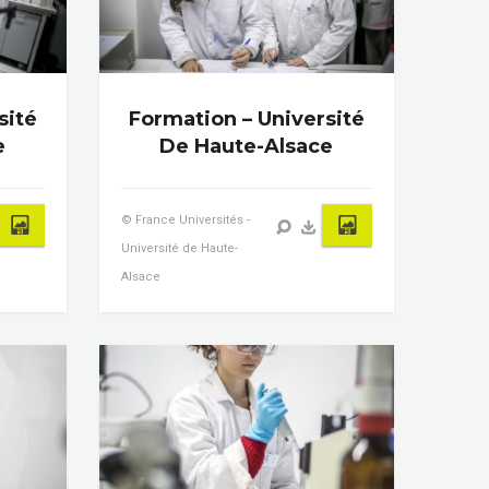
sité
Formation – Université
e
De Haute-Alsace
© France Universités -
Université de Haute-
Alsace