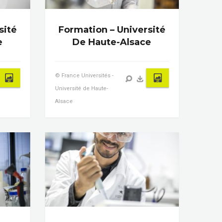
sité
Formation – Université
e
De Haute-Alsace
© France Universités -
Université de Haute-
Alsace