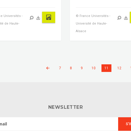
e Universités -
© France Universités -
ité de Haute-
Université de Haute-
Alsace
7
8
9
10
11
12
NEWSLETTER