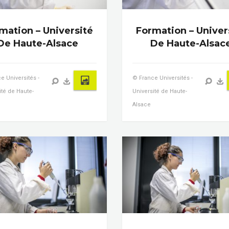
mation – Université
Formation – Univer
De Haute-Alsace
De Haute-Alsac
e Universités -
© France Universités -
ité de Haute-
Université de Haute-
Alsace