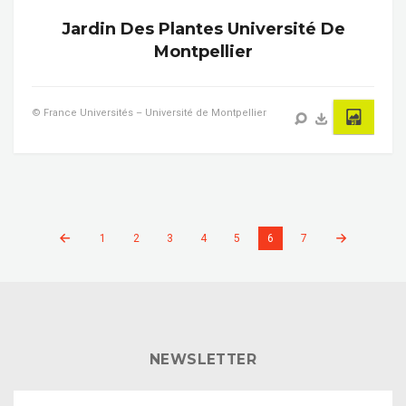
Jardin Des Plantes Université De
Montpellier
© France Universités – Université de Montpellier
1
2
3
4
5
6
7
NEWSLETTER