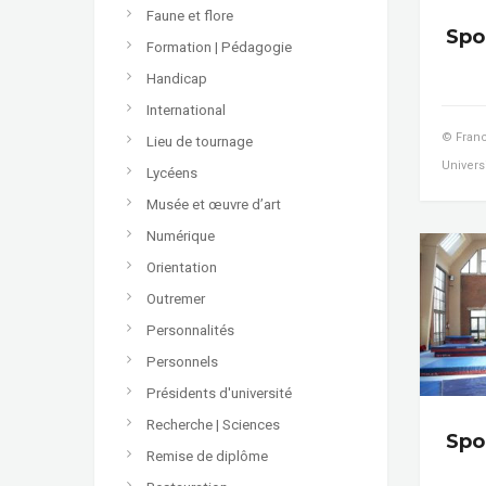
Faune et flore
Spor
Formation | Pédagogie
Handicap
International
© Franc
Lieu de tournage
Universi
Lycéens
Musée et œuvre d’art
Numérique
Orientation
Outremer
Personnalités
Personnels
Présidents d'université
Recherche | Sciences
Spor
Remise de diplôme