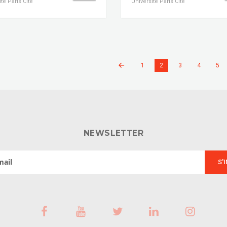
té Paris Cité
Université Paris Cité
1
2
3
4
5
NEWSLETTER