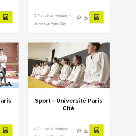
© France Universités –
Université Paris Cité
aris
Sport – Université Paris
Cité
© France Universités –