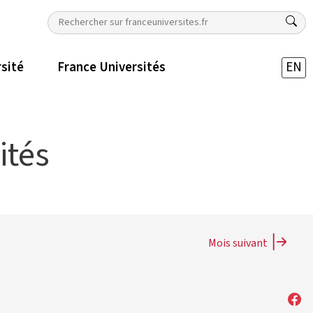
rsité
France Universités
EN
ités
Mois suivant