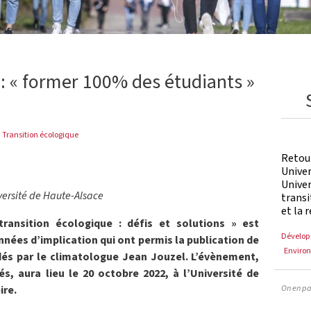
 : « former 100% des étudiants »
Transition écologique
Retour
Unive
Univer
iversité de Haute-Alsace
transi
et la 
ransition écologique : défis et solutions » est
Dévelop
nées d’implication qui ont permis la publication de
Enviro
dés par le climatologue Jean Jouzel. L’évènement,
s, aura lieu le 20 octobre 2022, à l’Université de
On en pa
ire.