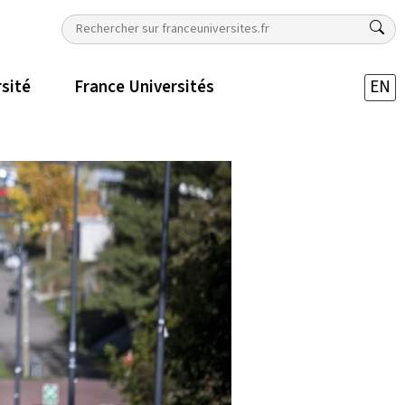
rsité
France Universités
EN