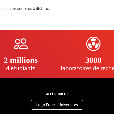
oque
en présence ou à distance
2 millions
3000
d'étudiants
laboratoires de rech
ACCÈS DIRECT
Logo France Universités