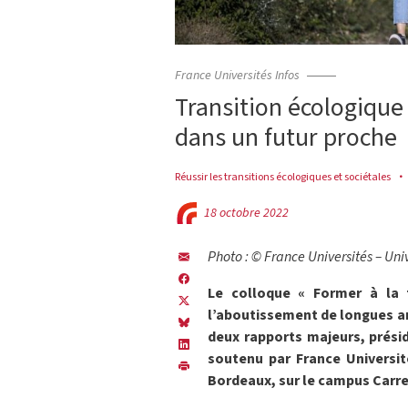
France Universités Infos
Transition écologique
dans un futur proche
Réussir les transitions écologiques et sociétales
18 octobre 2022
Photo : © France Universités – Un
Le colloque « Former à la t
l’aboutissement de longues an
deux rapports majeurs, prési
soutenu par France Université
Bordeaux, sur le campus Carre