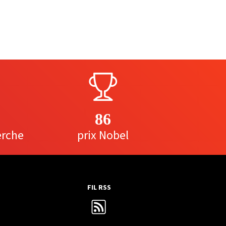
86
erche
prix Nobel
FIL RSS