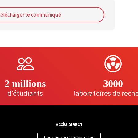
élécharger le communiqué
2 millions
3000
d'étudiants
laboratoires de rech
ACCÈS DIRECT
Logo France Universités