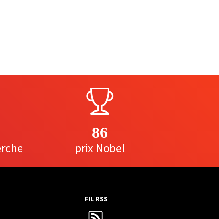
86
erche
prix Nobel
FIL RSS