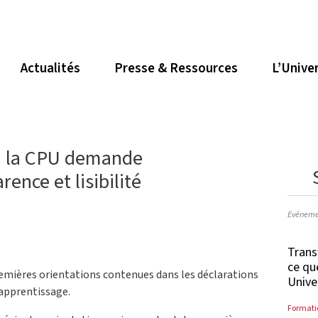
Actualités
Presse & Ressources
L’Unive
 : la CPU demande
rence et lisibilité
Evéneme
Trans
ce qu
emières orientations contenues dans les déclarations
Unive
apprentissage.
Formati