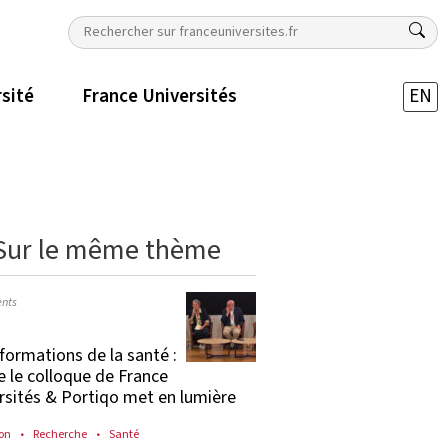
rsité
France Universités
EN
Sur le même thème
nts
formations de la santé :
e le colloque de France
rsités & Portiqo met en lumière
on
Recherche
Santé