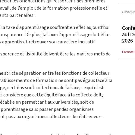
écier les orientations qui ressortent des premières
avail, de l’emploi, de la formation professionnelle et
Evéneme
rents partenaires.
la taxe d’apprentissage souffrent en effet aujourd’hui
Confé
autre
ransparence. De plus, la taxe d’apprentissage doit être
2026
 apprentis et retrouver son caractère incitatif.
Formati
nsparence et lisibilité doivent être les maitres mots de
stricte séparation entre les fonctions de collecteur
 établissements de formation ne sont pas égaux face à la
ge, certains sont collecteurs de la taxe, ce qui n’est
U considère que cette équité face à la collecte doit,
rétablie en permettant aux universités, soit de
’apprentissage sans passer par des organismes
nt pas aux organismes collecteurs de réaliser eux-